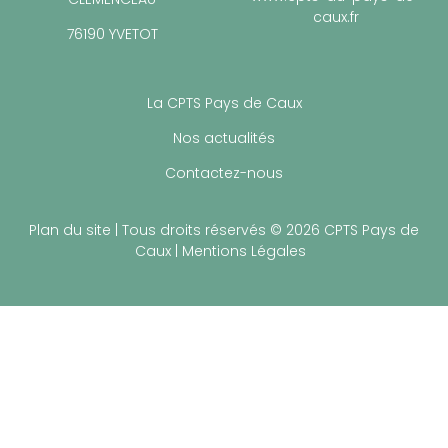
29-31 AVENUE GEORGES
www.cpts-du-pays-de-
CLÉMENCEAU
caux.fr
76190 YVETOT
La CPTS Pays de Caux
Nos actualités
Contactez-nous
Plan du site
| Tous droits réservés © 2026 CPTS Pays de
Caux |
Mentions Légales